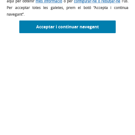
aquí per obtenir
més informació
o per
configurar-ne o rebutjar-ne
l'ús.
Per acceptar totes les galetes, prem el botó “Accepta i continua
navegant”.
Acceptar i continuar navegant
DESCARREGA EL MANUAL DE GESTIÓ
PEL TEU RESTAURANT
CONSULTA EL LLIBRE MISE EN PLACE