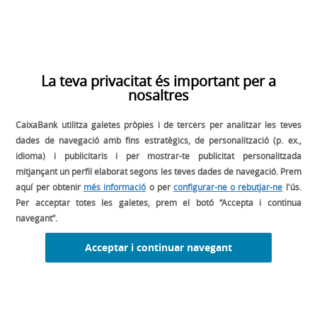
Per a poder fer una hipòtesi sobre el tiquet mitjà, us proposem
que quan tingueu la carta del restaurant definida feu
simulacions de comandes (unes 20) de diferents tipus de
taula (de 2, de 4, de 5, de 6 persones…), de menjar i de beguda.
La teva privacitat és important per a
Amb aquestes simulacions podreu entendre el que ha de
nosaltres
consumir un client per a arribar al tiquet mitjà objectiu i, el més
important, si té coherència una cosa amb l’altra.
CaixaBank utilitza galetes pròpies i de tercers per analitzar les teves
dades de navegació amb fins estratègics, de personalització (p. ex.,
Més endavant, quan s’incorporin a aquesta fotografia els
idioma) i publicitaris i per mostrar-te publicitat personalitzada
mitjançant un perfil elaborat segons les teves dades de navegació. Prem
costos d’operació, podrem verificar quant haurem de facturar
aquí per obtenir
més informació
o per
configurar-ne o rebutjar-ne
l'ús.
i quant podem guanyar amb l’activitat, establint uns objectius
Per acceptar totes les galetes, prem el botó “Accepta i continua
mínims que permetin la supervivència del negoci.
navegant”.
Acceptar i continuar navegant