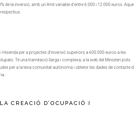
 de la inversió, amb un límit variable d’entre 6.000 i 12.000 euros. Aqu
 respectius.
 Hisenda per a projectes d’inversió superiors a 600.000 euros a les
pats. Té una tramitació llarga i complexa; a la web del Ministeri pots
ajudes per a la teva comunitat autònoma i obtenir les dades de contacte d
na.
 LA CREACIÓ D’OCUPACIÓ I