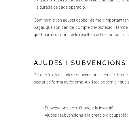
D’aquesta manera tindràs una visió clara tant dels i
i la durada de cada operació.
Com hem dit en aquest capítol, és molt important ten
pagar, que són part del compte d’explotació, i també 
que hauran de sortir dels resultats del restaurant i dis
AJUDES I SUBVENCIONS
Pel que fa a les ajudes i subvencions, hem de dir q
sector de forma autònoma. Així i tot, podem dir que s
• Subvencions per a finançar la inversió
• Ajudes i subvencions a la creació d’ocupació 