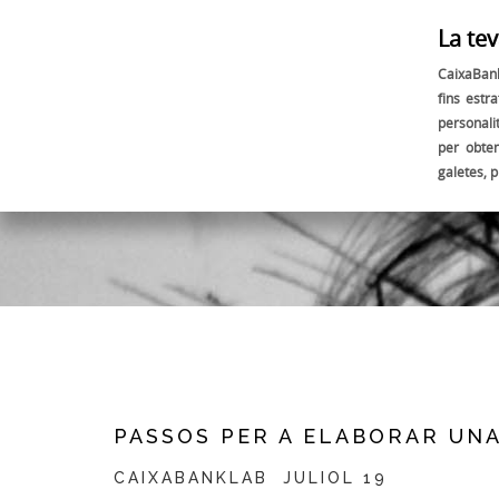
La tev
CaixaBank
fins estra
personali
per obte
galetes, 
PASSOS PER A ELABORAR UNA
CAIXABANKLAB
JULIOL 19