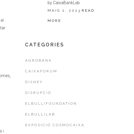
by CaixaBankLab
MAIG 2, 2023
READ
el
MORE
tar
CATEGORIES
AGROBANK
CAIXAFORUM
nomes,
DISNEY
DISRUPCIÓ
ELBULLIFOUNDATION
ELBULLILAB
EXPOSICIÓ COSMOCAIXA
 i