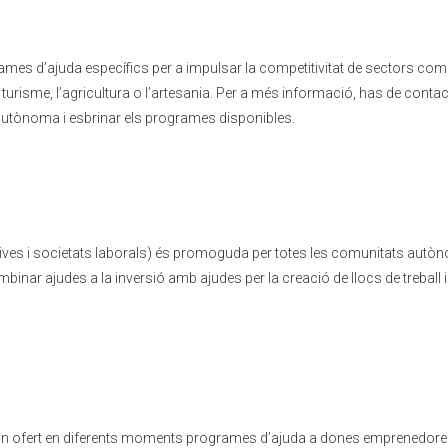
s d’ajuda específics per a impulsar la competitivitat de sectors com 
urisme, l’agricultura o l’artesania. Per a més informació, has de contac
autònoma i esbrinar els programes disponibles.
ves i societats laborals) és promoguda per totes les comunitats autò
nar ajudes a la inversió amb ajudes per la creació de llocs de treball i
 ofert en diferents moments programes d’ajuda a dones emprenedores