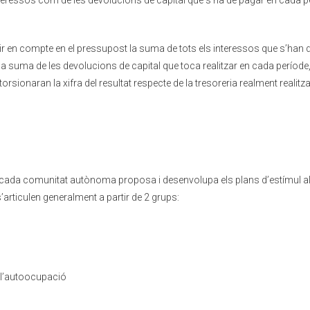
nteressos com de les devolucions de capital que s’ha de pagar en cada p
ir en compte en el pressupost la suma de tots els interessos que s’han 
la suma de les devolucions de capital que toca realitzar en cada període,
torsionaran la xifra del resultat respecte de la tresoreria realment realitz
ue cada comunitat autònoma proposa i desenvolupa els plans d’estímul a
’articulen generalment a partir de 2 grups:
i l’autoocupació