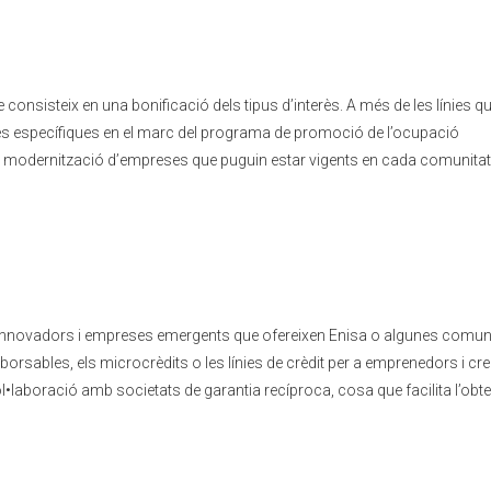
onsisteix en una bonificació dels tipus d’interès. A més de les línies q
 línies específiques en el marc del programa de promoció de l’ocupació
 i modernització d’empreses que puguin estar vigents en cada comunitat
s innovadors i empreses emergents que ofereixen Enisa o algunes comun
ables, els microcrèdits o les línies de crèdit per a emprenedors i cr
•laboració amb societats de garantia recíproca, cosa que facilita l’obt