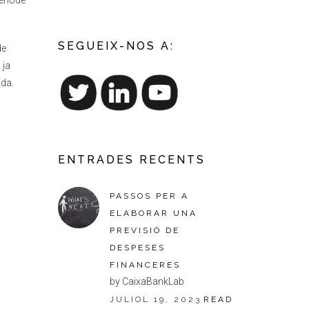
eríode
SEGUEIX-NOS A:
de
 ja
ada.
ENTRADES RECENTS
l
PASSOS PER A
ELABORAR UNA
PREVISIÓ DE
DESPESES
FINANCERES
by CaixaBankLab
JULIOL 19, 2023
READ