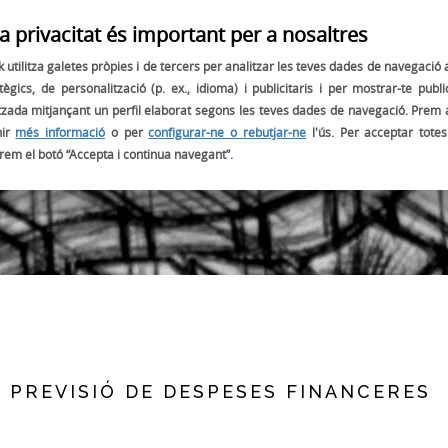
a privacitat és important per a nosaltres
OBJECTIUS
PROJECTES
EL NOSTRE AMBAIXADOR:
 utilitza galetes pròpies i de tercers per analitzar les teves dades de navegació
tègics, de personalització (p. ex., idioma) i publicitaris i per mostrar-te public
tzada mitjançant un perfil elaborat segons les teves dades de navegació. Prem 
nir
més informació
o per
configurar-ne o rebutjar-ne
l'ús. Per acceptar totes
BLOG
prem el botó “Accepta i continua navegant”.
 PREVISIÓ DE DESPESES FINANCERES