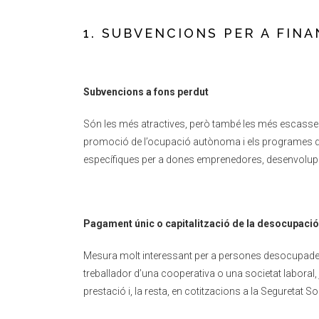
1. SUBVENCIONS PER A FIN
Subvencions a fons perdut
Són les més atractives, però també les més escasses 
promoció de l’ocupació autònoma i els programes de
específiques per a dones emprenedores, desenvolupam
Pagament únic o capitalització de la desocupació
Mesura molt interessant per a persones desocupades
treballador d’una cooperativa o una societat laboral,
prestació i, la resta, en cotitzacions a la Seguretat So