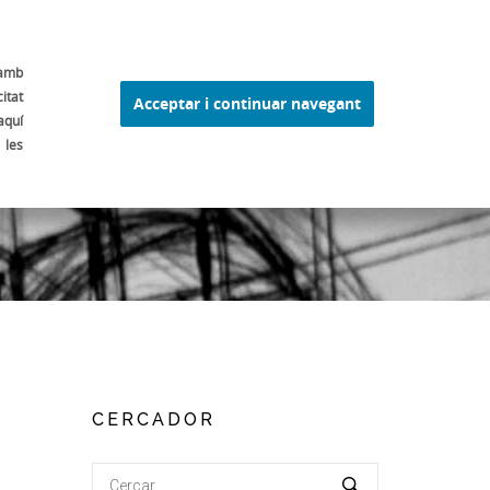
 FERRAN ADRIÀ
ELBULLI1846
ALTRES
ESP
 amb
itat
Acceptar i continuar navegant
aquí
 les
CERCADOR