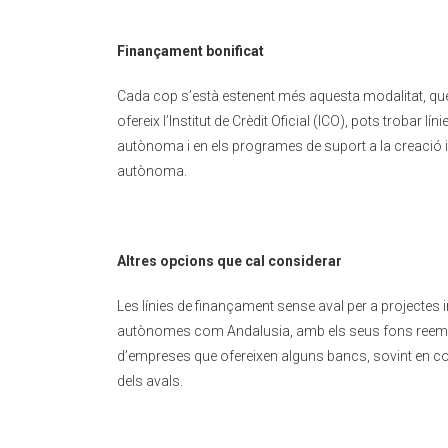
Finançament bonificat
Cada cop s’està estenent més aquesta modalitat, que c
ofereix l’Institut de Crèdit Oficial (ICO), pots trobar
autònoma i en els programes de suport a la creació
autònoma.
Altres opcions que cal considerar
Les línies de finançament sense aval per a projecte
autònomes com Andalusia, amb els seus fons reembors
d’empreses que ofereixen alguns bancs, sovint en col
dels avals.