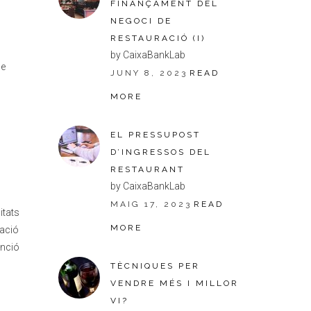
FINANÇAMENT DEL
NEGOCI DE
RESTAURACIÓ (I)
by CaixaBankLab
ue
JUNY 8, 2023
READ
MORE
EL PRESSUPOST
D’INGRESSOS DEL
RESTAURANT
by CaixaBankLab
MAIG 17, 2023
READ
itats
MORE
eació
enció
TÈCNIQUES PER
VENDRE MÉS I MILLOR
VI?