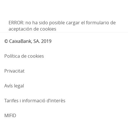
ERROR: no ha sido posible cargar el formulario de
aceptación de cookies
© CaixaBank, SA. 2019
Política de cookies
(obre
Privacitat
en
una
Avís legal
finestra
nova)
Tarifes i informació d’interès
MIFID