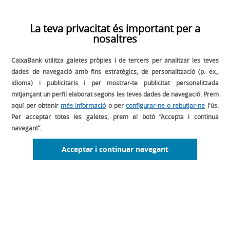
La teva privacitat és important per a
nosaltres
CaixaBank utilitza galetes pròpies i de tercers per analitzar les teves
SEGUEIX-NOS A:
dades de navegació amb fins estratègics, de personalització (p. ex.,
idioma) i publicitaris i per mostrar-te publicitat personalitzada
mitjançant un perfil elaborat segons les teves dades de navegació. Prem
aquí per obtenir
més informació
o per
configurar-ne o rebutjar-ne
l'ús.
Per acceptar totes les galetes, prem el botó “Accepta i continua
navegant”.
Acceptar i continuar navegant
ENTRADES RECENTS
PASSOS PER A ELABORAR UNA PREVISIÓ
DE DESPESES FINANCERES
by CaixaBankLab
JULIOL 19, 2023
READ MORE