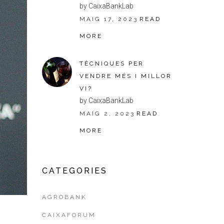
by CaixaBankLab
MAIG 17, 2023
READ
MORE
TÈCNIQUES PER
VENDRE MÉS I MILLOR
VI?
by CaixaBankLab
MAIG 2, 2023
READ
MORE
CATEGORIES
AGROBANK
CAIXAFORUM