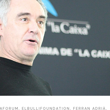
XAFORUM
,
ELBULLIFOUNDATION
,
FERRAN ADRIÀ
,