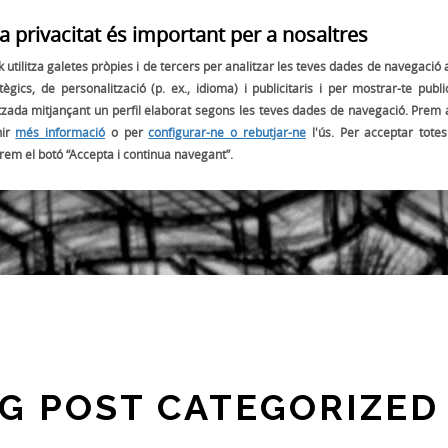
a privacitat és important per a nosaltres
OBJECTIUS
PROJECTES
EL NOSTRE AMBAIXADOR:
 utilitza galetes pròpies i de tercers per analitzar les teves dades de navegació
tègics, de personalització (p. ex., idioma) i publicitaris i per mostrar-te public
tzada mitjançant un perfil elaborat segons les teves dades de navegació. Prem 
nir
més informació
o per
configurar-ne o rebutjar-ne
l'ús. Per acceptar totes
BLOG
prem el botó “Accepta i continua navegant”.
G POST CATEGORIZED