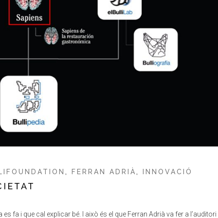
LIFOUNDATION
,
FERRAN ADRIÀ
,
INNOVACIÓ
CIETAT
fa i que cal explicar bé. I això és el que Ferran Adrià va fer a l’auditori