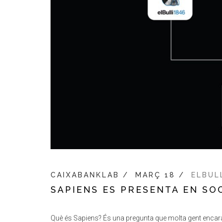
CAIXABANKLAB /
MARÇ 18 /
ELBUL
SAPIENS ES PRESENTA EN SO
Què és Sapiens? És una pregunta que molta gent encara es 