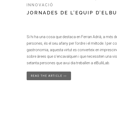
INNOVACIÓ
JORNADES DE L’EQUIP D’ELB
Si hi ha una cosa que destaca en Ferran Adrià, a més de 
persones, és el seu afany per l’ordre i el mètode. I per c
gastronomia, aquesta virtut es converteix en imprescindi
sobre àrees que s’encavalquen i que necessiten una visi
setanta persones que avui dia treballen a elBulliLab.
READ THE ARTICLE