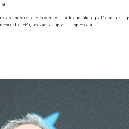
tat.
 s’organitza i de què es compon elBulliFoundation, que té com a tres g
xement (educació), innovació i suport a l’emprenedoria.