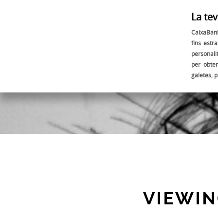
La tev
CaixaBank
fins estra
personali
per obte
galetes, 
VIEWIN