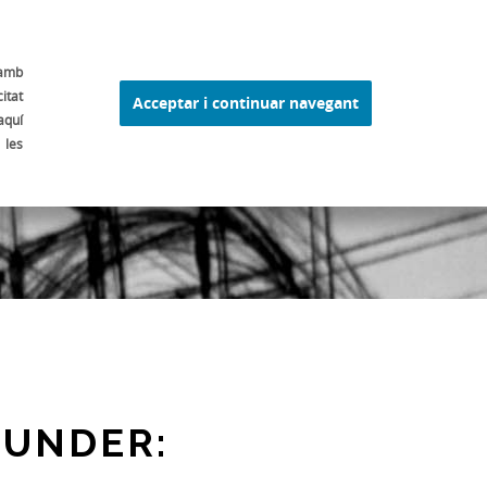
 FERRAN ADRIÀ
ELBULLI1846
ALTRES
ESP
 amb
itat
Acceptar i continuar navegant
aquí
 les
 UNDER: