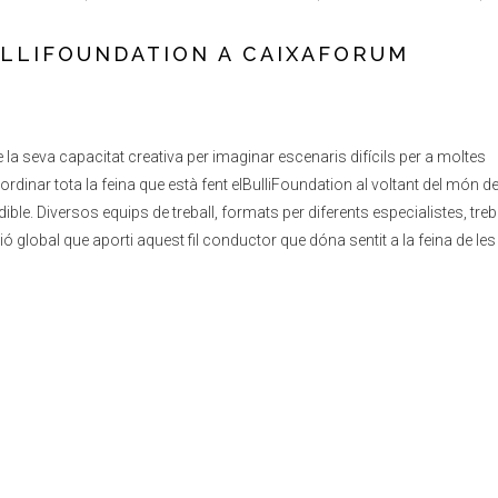
ULLIFOUNDATION A CAIXAFORUM
la seva capacitat creativa per imaginar escenaris difícils per a moltes
oordinar tota la feina que està fent elBulliFoundation al voltant del món de
ble. Diversos equips de treball, formats per diferents especialistes, treb
ó global que aporti aquest fil conductor que dóna sentit a la feina de le