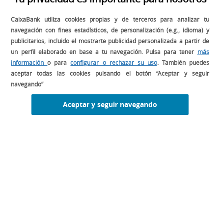
DESCARGA EL MANUAL DE GESTIÓN
CaixaBank utiliza cookies propias y de terceros para analizar tu
PARA TU RESTAURANTE
navegación con fines estadísticos, de personalización (e.g., idioma) y
publicitarios, incluido el mostrarte publicidad personalizada a partir de
un perfil elaborado en base a tu navegación. Pulsa para tener
más
información
o para
configurar o rechazar su uso
. También puedes
aceptar todas las cookies pulsando el botón “Aceptar y seguir
navegando”
Aceptar y seguir navegando
CONSULTA EL LIBRO MISE EN PLACE