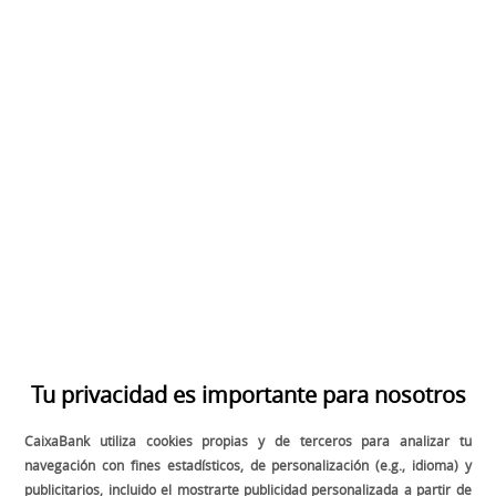
CAIXABANKLAB /
JULIO 15 /
DISNEY
,
TE
CUENTO EN LA COCINA
TE CUENTO EN LA COCINA
Los días 12 y 19 junio y 3 de julio se organizaron, en CosmoCaixa,
tres actividades para vivir en primera persona la presentación de
Te cuento en la cocina
. Ferran Adrià explicó la esencia del libro
READ THE ARTICLE
1
2
Tu privacidad es importante para nosotros
CaixaBank utiliza cookies propias y de terceros para analizar tu
navegación con fines estadísticos, de personalización (e.g., idioma) y
SÍGUENOS EN:
publicitarios, incluido el mostrarte publicidad personalizada a partir de