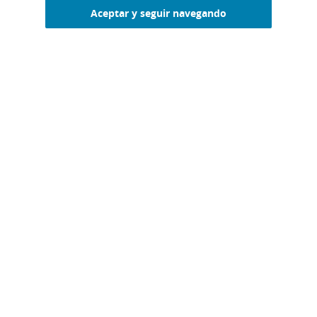
Aceptar y seguir navegando
DESCARGA EL MANUAL DE GESTIÓN
PARA TU RESTAURANTE
CONSULTA EL LIBRO MISE EN PLACE