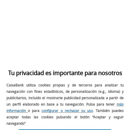
READ THE ARTICLE
1
2
SÍGUENOS EN:
Tu privacidad es importante para nosotros
CaixaBank utiliza cookies propias y de terceros para analizar tu
navegación con fines estadísticos, de personalización (e.g., idioma) y
publicitarios, incluido el mostrarte publicidad personalizada a partir de
un perfil elaborado en base a tu navegación. Pulsa para tener
más
información
o para
configurar o rechazar su uso
. También puedes
BUSCADOR
aceptar todas las cookies pulsando el botón “Aceptar y seguir
navegando”