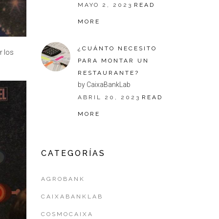
MAYO 2, 2023
READ
MORE
¿CUÁNTO NECESITO
r los
PARA MONTAR UN
RESTAURANTE?
by CaixaBankLab
ABRIL 20, 2023
READ
MORE
CATEGORÍAS
AGROBANK
CAIXABANKLAB
COSMOCAIXA