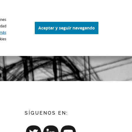
 FERRAN ADRIÀ
ELBULLI1846
OTROS
CAT
ines
idad
Aceptar y seguir navegando
más
kies
SÍGUENOS EN: