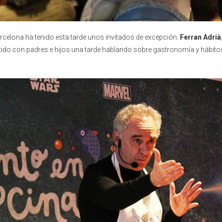
rcelona ha tenido esta tarde unos invitados de excepción.
Ferran Adrià
tido con padres e hijos una tarde hablando sobre gastronomía y hábito