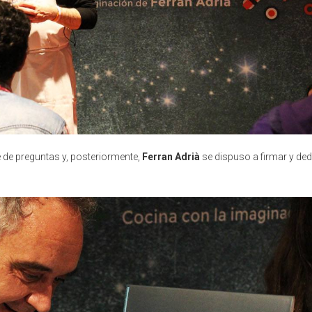
ie de preguntas y, posteriormente,
Ferran Adrià
se dispuso a firmar y ded