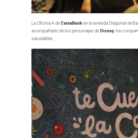
La Oficina A de
CaixaBank
en la avenida Diagonal de Ba
acompañado de los personajes de
Disney
, ha compar
saludables.