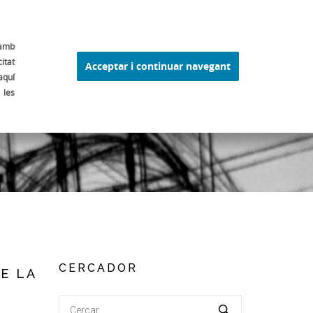
 FERRAN ADRIÀ
ELBULLI1846
ALTRES
ESP
 amb
itat
Acceptar i continuar navegant
aquí
 les
CERCADOR
E LA