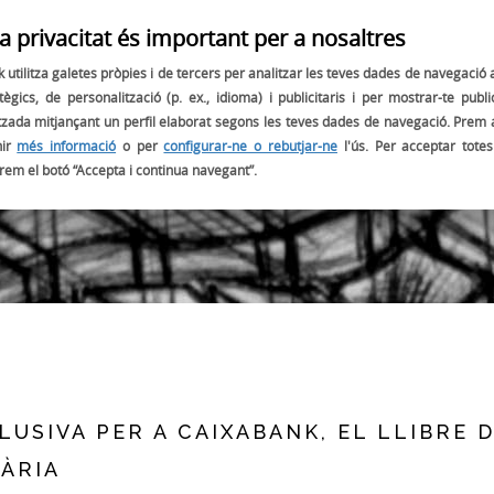
a privacitat és important per a nosaltres
OBJECTIUS
PROJECTES
EL NOSTRE AMBAIXADOR:
 utilitza galetes pròpies i de tercers per analitzar les teves dades de navegació
tègics, de personalització (p. ex., idioma) i publicitaris i per mostrar-te public
tzada mitjançant un perfil elaborat segons les teves dades de navegació. Prem 
nir
més informació
o per
configurar-ne o rebutjar-ne
l'ús. Per acceptar totes
BLOG
prem el botó “Accepta i continua navegant”.
LUSIVA PER A CAIXABANK, EL LLIBRE D
NÀRIA