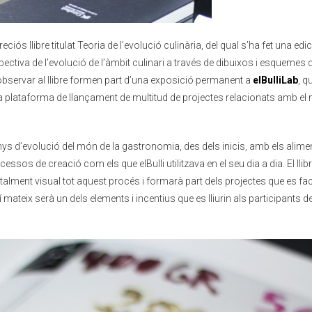
ós llibre titulat Teoria de l’evolució culinària, del qual s’ha fet una edi
ospectiva de l’evolució de l’àmbit culinari a través de dibuixos i esquemes 
observar al llibre formen part d’una exposició permanent a
elBulliLab
, q
a plataforma de llançament de multitud de projectes relacionats amb el
ns d’anys d’evolució del món de la gastronomia, des dels inicis, amb els ali
ssos de creació com els que elBulli utilitzava en el seu dia a dia. El llibr
talment visual tot aquest procés i formarà part dels projectes que es fa
xí mateix serà un dels elements i incentius que es lliurin als participants d