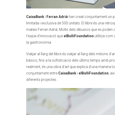
CaixaBank
i
Ferran Adrià
han creat conjuntament un preci
limitada i exclusiva de 500 unitats. El llibre és una retr
mateix Ferran Adrià. Molts dels dibuixos que es poden 
l’espai d’innovació que
elBulliFoundation
utilitza com 
la gastronomia.
Viatjar al llarg del llibre és viatjar al llarg dels milio
bàsics, fins a la sofisticació dels últims temps amb proce
realment, és una obra d’art que explica d’una manera to
conjuntament entre
CaixaBank
i
elBulliFoundation
, ai
diferents projectes.