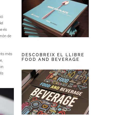
ció
del
ue és
 món de
ments més
DESCOBREIX EL LLIBRE
FOOD AND BEVERAGE
e,
cin
els