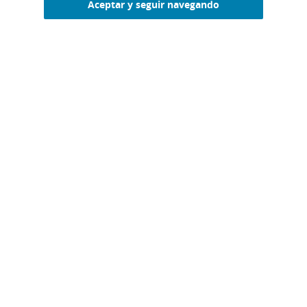
Aceptar y seguir navegando
ENTRADAS RECIENTES
PASOS PARA ELABORAR UNA PREVISIÓN
DE GASTOS FINANCIEROS
by CaixaBankLab
JULIO 19, 2023
READ MORE
¿CUÁNTO VA A GANAR EL RESTAURANTE?
by CaixaBankLab
JULIO 7, 2023
READ MORE
LA BÚSQUEDA DEL LOCAL PARA EL BAR O
RESTAURANTE