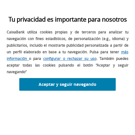
En el caso de los trabajadores en régimen general, mes a mes a
lo largo del año mediante las cantidades que nos retienen de la
Tu privacidad es importante para nosotros
nómina.
CaixaBank utiliza cookies propias y de terceros para analizar tu
En el caso de los profesionales que emiten facturas con
navegación con fines estadísticos, de personalización (e.g., idioma) y
retención, mediante esas retenciones que la empresa a la que se
publicitarios, incluido el mostrarte publicidad personalizada a partir de
factura debe ingresar a Hacienda por cuenta del autónomo.
un perfil elaborado en base a tu navegación. Pulsa para tener
más
información
o para
configurar o rechazar su uso
. También puedes
Por eso, al llegar el periodo de declaración en mayo-junio del año
aceptar todas las cookies pulsando el botón “Aceptar y seguir
siguiente, se debe restar todo lo que se ha ido pagando durante el
navegando”
año en concepto de retenciones. Si tras esa resta y la de todas las
Aceptar y seguir navegando
reducciones y deducciones que nos hemos ido aplicando resulta
una cantidad positiva, hay que ingresarla, pero si hemos pagado
de más, la Agencia Tributaria nos devuelve el exceso.
Así, como empresarios deberemos retener e ingresar por cuenta
tanto de los empleados como de los profesionales las
retenciones que hayamos practicado por su cuenta: