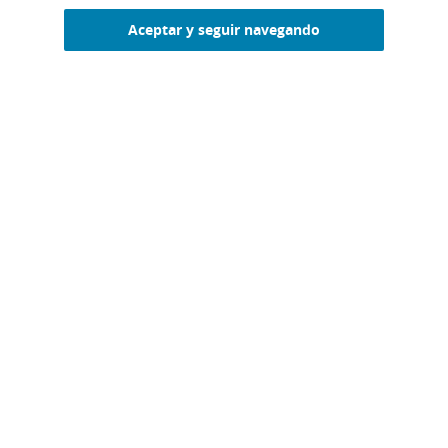
Aceptar y seguir navegando
DESCARGA EL MANUAL DE GESTIÓN
PARA TU RESTAURANTE
CONSULTA EL LIBRO MISE EN PLACE