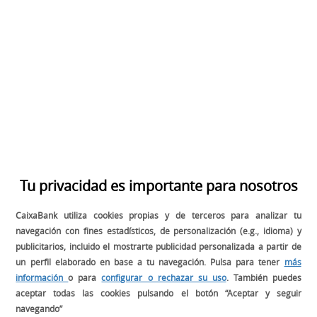
Es muy importante que te mantengas actualizado en el pago de
estas tasas, porque cualquier impago podría comportar
consecuencias negativas a la hora de renovar ciertas licencias.
SÍGUENOS EN:
Tu privacidad es importante para nosotros
CaixaBank utiliza cookies propias y de terceros para analizar tu
navegación con fines estadísticos, de personalización (e.g., idioma) y
publicitarios, incluido el mostrarte publicidad personalizada a partir de
un perfil elaborado en base a tu navegación. Pulsa para tener
más
información
o para
configurar o rechazar su uso
. También puedes
BUSCADOR
aceptar todas las cookies pulsando el botón “Aceptar y seguir
navegando”