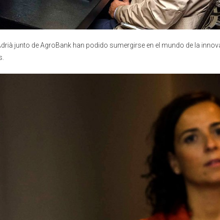
Adrià junto de AgroBank han podido sumergirse en el mundo de la innov
s.