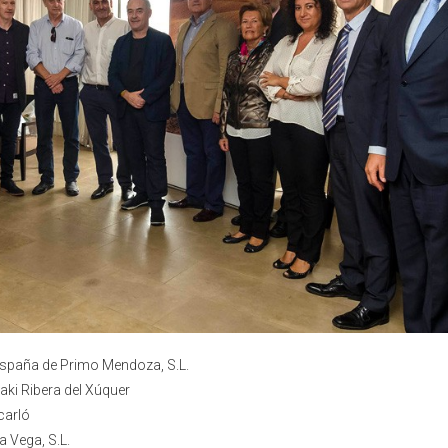
España de Primo Mendoza, S.L.
Kaki Ribera del Xúquer
carló
a Vega, S.L.