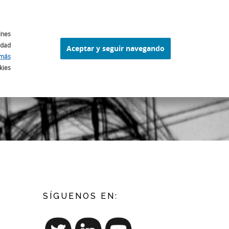
 FERRAN ADRIÀ
ELBULLI1846
OTROS
CAT
ines
idad
Aceptar y seguir navegando
más
kies
SÍGUENOS EN: