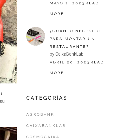
MAYO 2, 2023
READ
MORE
¿CUÁNTO NECESITO
PARA MONTAR UN
RESTAURANTE?
by CaixaBankLab
ABRIL 20, 2023
READ
MORE
u
CATEGORÍAS
 su
AGROBANK
CAIXABANKLAB
COSMOCAIXA