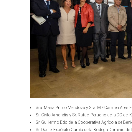
Sra. María Primo Mendoza y Sra. M.ª Carmen Ares 
Sr. Cirilo Arnandis y Sr. Rafael Perucho de la DO del 
Sr. Guillermo Edo de la Cooperativa Agrícola de Beni
Sr. Daniel Expósito García de la Bodega Dominio de l