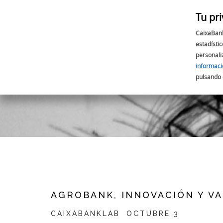
Tu pr
INICIO
CaixaBan
estadístic
personali
informac
pulsando 
AGROBANK, INNOVACIÓN Y V
CAIXABANKLAB
OCTUBRE 3