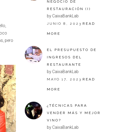
NEGOCIO DE
RESTAURACIÓN (I)
by CaixaBankLab
JUNIO 8, 2023
READ
llo,
foco
MORE
s, pero
EL PRESUPUESTO DE
INGRESOS DEL
RESTAURANTE
by CaixaBankLab
MAYO 17, 2023
READ
MORE
¿TÉCNICAS PARA
VENDER MÁS Y MEJOR
VINO?
by CaixaBankLab